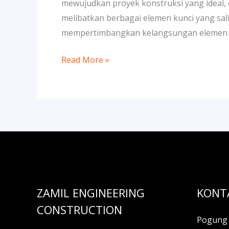
mewujudkan proyek konstruksi yang ideal, 
Konstruksi
melibatkan berbagai elemen kunci yang sal
mempertimbangkan kelangsungan elemen 
Read More »
ZAMIL ENGINEERING
KONT
CONSTRUCTION
Pogung 