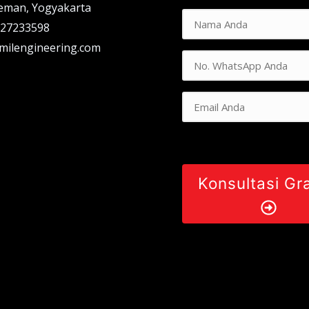
leman, Yogyakarta
 27233598
milengineering.com
Konsultasi Gra