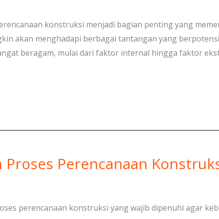
erencanaan konstruksi menjadi bagian penting yang meme
gkin akan menghadapi berbagai tantangan yang berpotens
at beragam, mulai dari faktor internal hingga faktor ekste
 Proses Perencanaan Konstruks
roses perencanaan konstruksi yang wajib dipenuhi agar ke