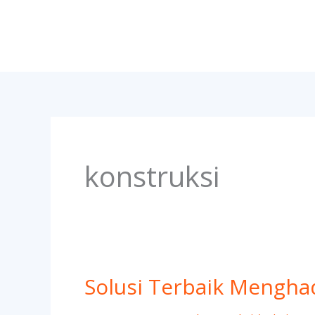
Lewati
ke
konten
konstruksi
Solusi Terbaik Mengha
Solusi
Terbaik