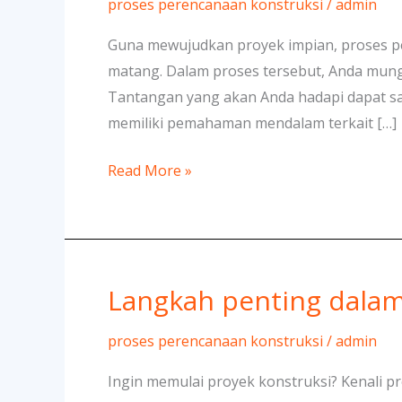
proses perencanaan konstruksi
/
admin
Menghadapi
Proses
Guna mewujudkan proyek impian, proses p
Perencanaan
matang. Dalam proses tersebut, Anda mun
Konstruksi
Tantangan yang akan Anda hadapi dapat sang
memiliki pemahaman mendalam terkait […]
Read More »
Langkah penting dalam
Langkah
penting
proses perencanaan konstruksi
/
admin
dalam
Proses
Ingin memulai proyek konstruksi? Kenali p
Perencanaan