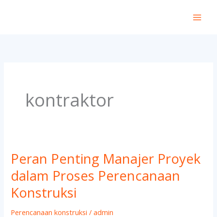
Lewati
ke
konten
kontraktor
Peran Penting Manajer Proyek
Peran
Penting
dalam Proses Perencanaan
Manajer
Konstruksi
Proyek
dalam
Perencanaan konstruksi
/
admin