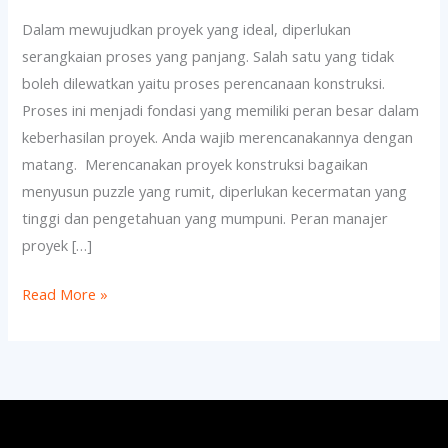
Proses
Dalam mewujudkan proyek yang ideal, diperlukan
Perencanaan
serangkaian proses yang panjang. Salah satu yang tidak
Konstruksi
boleh dilewatkan yaitu proses perencanaan konstruksi.
Proses ini menjadi fondasi yang memiliki peran besar dalam
keberhasilan proyek. Anda wajib merencanakannya dengan
matang. Merencanakan proyek konstruksi bagaikan
menyusun puzzle yang rumit, diperlukan kecermatan yang
tinggi dan pengetahuan yang mumpuni. Peran manajer
proyek […]
Read More »