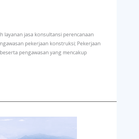
h layanan jasa konsultansi perencanaan
pengawasan pekerjaan konstruksi; Pekerjaan
n beserta pengawasan yang mencakup