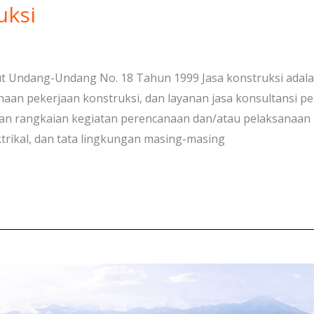
uksi
ut Undang-Undang No. 18 Tahun 1999 Jasa konstruksi adala
anaan pekerjaan konstruksi, dan layanan jasa konsultansi 
gian rangkaian kegiatan perencanaan dan/atau pelaksanaa
lektrikal, dan tata lingkungan masing-masing