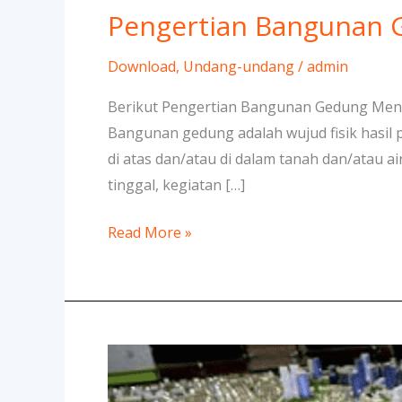
Pengertian Bangunan
Download
,
Undang-undang
/
admin
Berikut Pengertian Bangunan Gedung Men
Bangunan gedung adalah wujud fisik hasil
di atas dan/atau di dalam tanah dan/atau 
tinggal, kegiatan […]
Read More »
Pengertian
Penataan