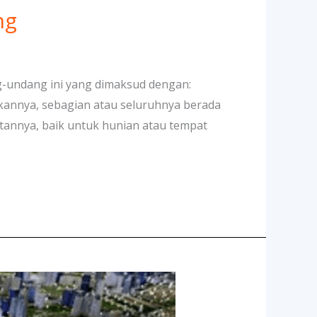
ng
undang ini yang dimaksud dengan:
kannya, sebagian atau seluruhnya berada
atannya, baik untuk hunian atau tempat