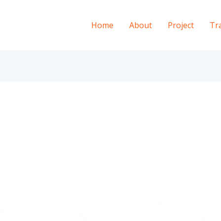
Home
About
Project
Tr