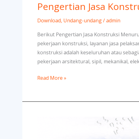
Pengertian Jasa Konstr
Download
,
Undang-undang
/
admin
Berikut Pengertian Jasa Konstruksi Menur
pekerjaan konstruksi, layanan jasa pelaks
konstruksi adalah keseluruhan atau seba
pekerjaan arsitektural, sipil, mekanikal, e
Read More »
Berikut
Tugas
dan